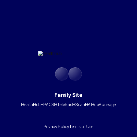
Family Site
HealthHub
HPACS
HTeleRad
HScan
HAIHub
Boneage
Privacy Policy
Terms of Use